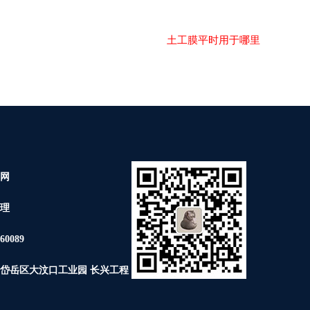
土工膜平时用于哪里
网
理
60089
岱岳区大汶口工业园 长兴工程